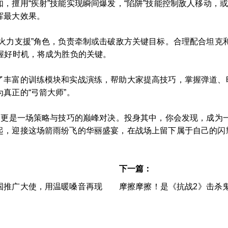
，擅用“疾射”技能实现瞬间爆发，“陷阱”技能控制敌人移动，或
挥最大效果。
“火力支援”角色，负责牵制或击破敌方关键目标。合理配合坦克
握好时机，将成为胜负的关键。
了丰富的训练模块和实战演练，帮助大家提高技巧，掌握弹道、
真正的“弓箭大师”。
受，更是一场策略与技巧的巅峰对决。投身其中，你会发现，成为
起，迎接这场箭雨纷飞的华丽盛宴，在战场上留下属于自己的闪
下一篇：
国推广大使，用温暖嗓音再现
摩擦摩擦！是《抗战2》击杀