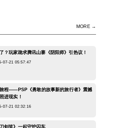
MORE →
了？玩家跪求腾讯山寨《阴阳师》引热议！
7-21 05:57:47
旅程——PSP《勇敢的故事新的旅行者》震撼
照进现实！
7-21 02:32:16
刀剑笑》一起守护囚车