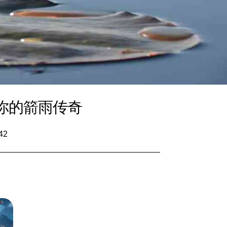
你的箭雨传奇
42