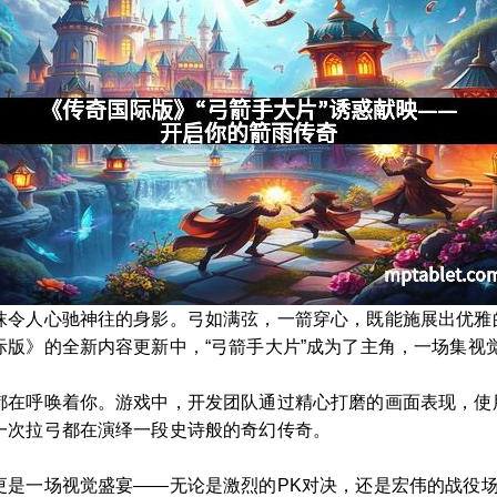
抹令人心驰神往的身影。弓如满弦，一箭穿心，既能施展出优雅
际版》的全新内容更新中，“弓箭手大片”成为了主角，一场集视
都在呼唤着你。游戏中，开发团队通过精心打磨的画面表现，使
一次拉弓都在演绎一段史诗般的奇幻传奇。
更是一场视觉盛宴——无论是激烈的PK对决，还是宏伟的战役